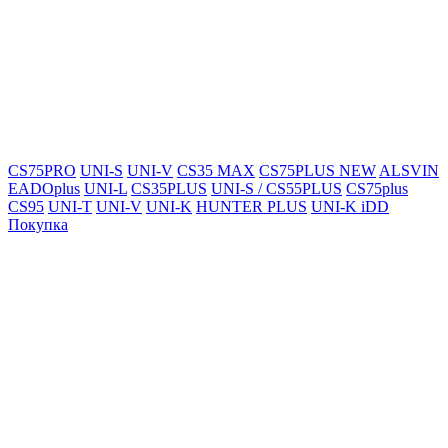
CS75PRO
UNI-S
UNI-V
CS35 MAX
CS75PLUS NEW
ALSVIN
EADOplus
UNI-L
CS35PLUS
UNI-S / CS55PLUS
CS75plus
CS95
UNI-T
UNI-V
UNI-K
HUNTER PLUS
UNI-K iDD
Покупка