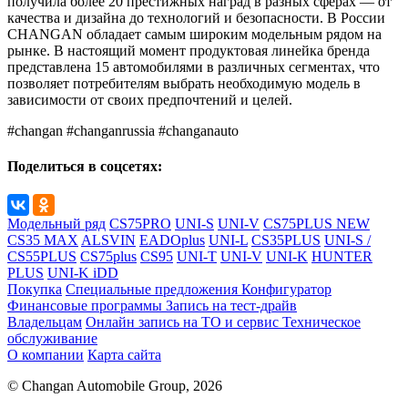
получила более 20 престижных наград в разных сферах — от
качества и дизайна до технологий и безопасности. В России
CHANGAN обладает самым широким модельным рядом на
рынке. В настоящий момент продуктовая линейка бренда
представлена 15 автомобилями в различных сегментах, что
позволяет потребителям выбрать необходимую модель в
зависимости от своих предпочтений и целей.
#changan #changanrussia #changanauto
Поделиться в соцсетях:
Модельный ряд
CS75PRO
UNI-S
UNI-V
CS75PLUS NEW
CS35 MAX
ALSVIN
EADOplus
UNI-L
CS35PLUS
UNI-S /
CS55PLUS
CS75plus
CS95
UNI-T
UNI-V
UNI-K
HUNTER
PLUS
UNI-K iDD
Покупка
Специальные предложения
Конфигуратор
Финансовые программы
Запись на тест-драйв
Владельцам
Онлайн запись на ТО и сервис
Техническое
обслуживание
О компании
Карта сайта
© Changan Automobile Group, 2026