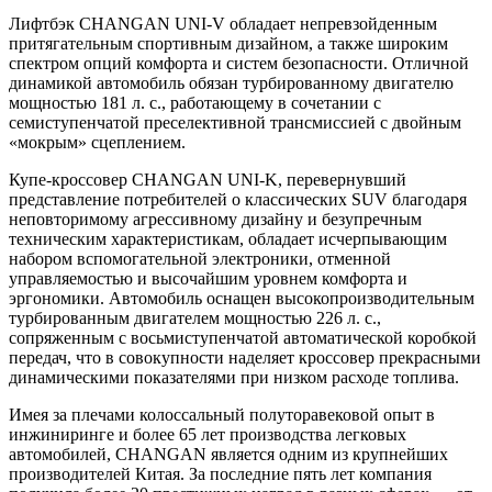
Лифтбэк CHANGAN UNI-V обладает непревзойденным
притягательным спортивным дизайном, а также широким
спектром опций комфорта и систем безопасности. Отличной
динамикой автомобиль обязан турбированному двигателю
мощностью 181 л. с., работающему в сочетании с
семиступенчатой преселективной трансмиссией с двойным
«мокрым» сцеплением.
Купе-кроссовер CHANGAN UNI-K, перевернувший
представление потребителей о классических SUV благодаря
неповторимому агрессивному дизайну и безупречным
техническим характеристикам, обладает исчерпывающим
набором вспомогательной электроники, отменной
управляемостью и высочайшим уровнем комфорта и
эргономики. Автомобиль оснащен высокопроизводительным
турбированным двигателем мощностью 226 л. с.,
сопряженным с восьмиступенчатой автоматической коробкой
передач, что в совокупности наделяет кроссовер прекрасными
динамическими показателями при низком расходе топлива.
Имея за плечами колоссальный полуторавековой опыт в
инжиниринге и более 65 лет производства легковых
автомобилей, CHANGAN является одним из крупнейших
производителей Китая. За последние пять лет компания