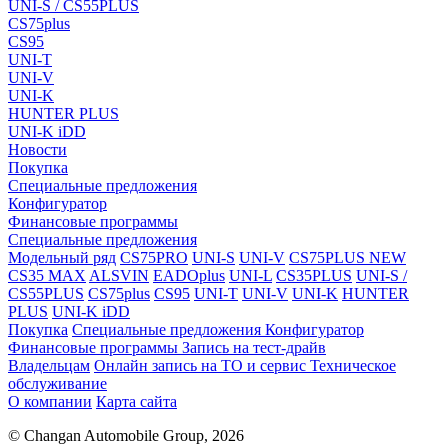
UNI-S / CS55PLUS
CS75plus
CS95
UNI-T
UNI-V
UNI-K
HUNTER PLUS
UNI-K iDD
Новости
Покупка
Специальные предложения
Конфигуратор
Финансовые программы
Специальные предложения
Модельный ряд
CS75PRO
UNI-S
UNI-V
CS75PLUS NEW
CS35 MAX
ALSVIN
EADOplus
UNI-L
CS35PLUS
UNI-S /
CS55PLUS
CS75plus
CS95
UNI-T
UNI-V
UNI-K
HUNTER
PLUS
UNI-K iDD
Покупка
Специальные предложения
Конфигуратор
Финансовые программы
Запись на тест-драйв
Владельцам
Онлайн запись на ТО и сервис
Техническое
обслуживание
О компании
Карта сайта
© Changan Automobile Group, 2026