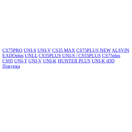
CS75PRO
UNI-S
UNI-V
CS35 MAX
CS75PLUS NEW
ALSVIN
EADOplus
UNI-L
CS35PLUS
UNI-S / CS55PLUS
CS75plus
CS95
UNI-T
UNI-V
UNI-K
HUNTER PLUS
UNI-K iDD
Покупка