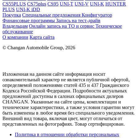
CS55PLUS
CS75plus
CS95
UNI-T
UNI-V
UNI-K
HUNTER
PLUS
UNI-K iDD
Покупка
Специальные предложения
Конфигуратор
Финансовые программы
Запись на тест-драйв
Владельцам
Онлайн запись на ТО и сервис
Техническое
обслуживание
О компании
Карта сайта
© Changan Automobile Group, 2026
Изложенная на данном сайте информация носит
ознакомительный характер не является публичной офертой,
определяемой положениями статей 435 и 437 Гражданского
Кодекса Российской Федерации. Подробности актуальных
предложений доступны в салонах официальных дилеров
CHANGAN. Указанные на сайте цены, комплектации и
технические характеристики, а также условия гарантии могут
быть изменены в любое время без специального уведомления.
Внешний вид товара, включая цвет, могут отличаться от
представленных на фотографиях. Товар сертифицирован.
Политика в отношении обработки персональных