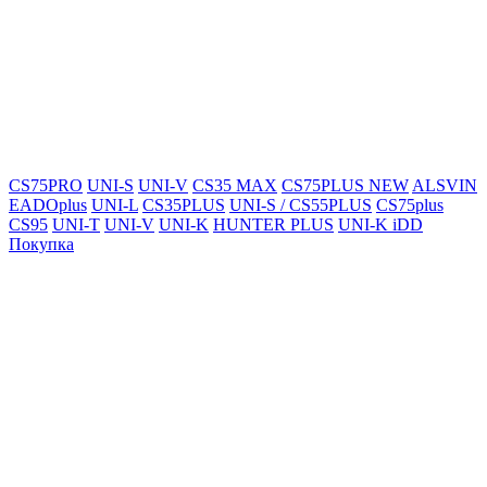
CS75PRO
UNI-S
UNI-V
CS35 MAX
CS75PLUS NEW
ALSVIN
EADOplus
UNI-L
CS35PLUS
UNI-S / CS55PLUS
CS75plus
CS95
UNI-T
UNI-V
UNI-K
HUNTER PLUS
UNI-K iDD
Покупка