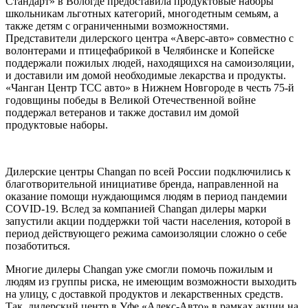
Стандарт» в Вологде предоставила продуктовые наборы
школьникам льготных категорий, многодетным семьям, а
также детям с ограниченными возможностями.
Представители дилерского центра «Аверс-авто» совместно с
волонтерами и птицефабрикой в Челябинске и Копейске
поддержали пожилых людей, находящихся на самоизоляции,
и доставили им домой необходимые лекарства и продукты.
«Чанган Центр ТСС авто» в Нижнем Новгороде в честь 75-й
годовщины победы в Великой Отечественной войне
поддержал ветеранов и также доставил им домой
продуктовые наборы.
Дилерские центры Changan по всей России подключились к
благотворительной инициативе бренда, направленной на
оказание помощи нуждающимся людям в период пандемии
COVID-19. Вслед за компанией Changan дилеры марки
запустили акции поддержки той части населения, которой в
период действующего режима самоизоляции сложно о себе
позаботиться.
Многие дилеры Changan уже смогли помочь пожилым и
людям из группы риска, не имеющим возможности выходить
на улицу, с доставкой продуктов и лекарственных средств.
Так, дилерский центр в Уфе «Алекс-Авто» в рамках акции на