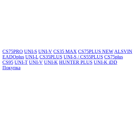
CS75PRO
UNI-S
UNI-V
CS35 MAX
CS75PLUS NEW
ALSVIN
EADOplus
UNI-L
CS35PLUS
UNI-S / CS55PLUS
CS75plus
CS95
UNI-T
UNI-V
UNI-K
HUNTER PLUS
UNI-K iDD
Покупка