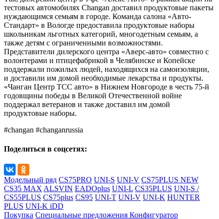
тестовых автомобилях Changan доставил продуктовые пакеты
нуждающимся семьям в городе. Команда салона «Авто-
Стандарт» в Вологде предоставила продуктовые наборы
школьникам льготных категорий, многодетным семьям, а
также детям с ограниченными возможностями.
Представители дилерского центра «Аверс-авто» совместно с
волонтерами и птицефабрикой в Челябинске и Копейске
поддержали пожилых людей, находящихся на самоизоляции,
и доставили им домой необходимые лекарства и продукты.
«Чанган Центр ТСС авто» в Нижнем Новгороде в честь 75-й
годовщины победы в Великой Отечественной войне
поддержал ветеранов и также доставил им домой
продуктовые наборы.
#changan #changanrussia
Поделиться в соцсетях:
Модельный ряд
CS75PRO
UNI-S
UNI-V
CS75PLUS NEW
CS35 MAX
ALSVIN
EADOplus
UNI-L
CS35PLUS
UNI-S /
CS55PLUS
CS75plus
CS95
UNI-T
UNI-V
UNI-K
HUNTER
PLUS
UNI-K iDD
Покупка
Специальные предложения
Конфигуратор