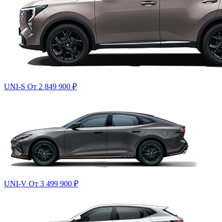
UNI-S
От 2 849 900
₽
UNI-V
От 3 499 900
₽