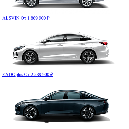
ALSVIN
От 1 889 900
₽
EADOplus
От 2 239 900
₽