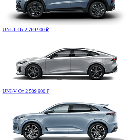
UNI-T
От 2 769 900
₽
UNI-V
От 2 509 900
₽