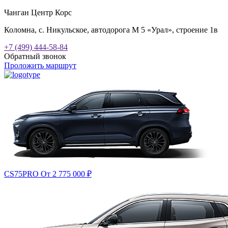
Чанган Центр Корс
Коломна, с. Никульское, автодорога М 5 «Урал», строение 1в
+7 (499) 444-58-84
Обратный звонок
Проложить маршрут
CS75PRO
От 2 775 000
₽