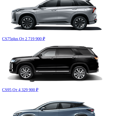
CS75plus
От 2 719 900
₽
CS95
От 4 329 900
₽