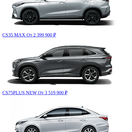
CS35 MAX
От 2 399 900
₽
CS75PLUS NEW
От 3 519 900
₽