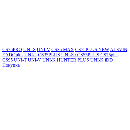
CS75PRO
UNI-S
UNI-V
CS35 MAX
CS75PLUS NEW
ALSVIN
EADOplus
UNI-L
CS35PLUS
UNI-S / CS55PLUS
CS75plus
CS95
UNI-T
UNI-V
UNI-K
HUNTER PLUS
UNI-K iDD
Покупка