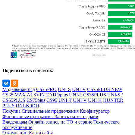
Поделиться в соцсетях:
Модельный ряд
CS75PRO
UNI-S
UNI-V
CS75PLUS NEW
CS35 MAX
ALSVIN
EADOplus
UNI-L
CS35PLUS
UNI-S /
CS55PLUS
CS75plus
CS95
UNI-T
UNI-V
UNI-K
HUNTER
PLUS
UNI-K iDD
Покупка
Специальные предложения
Конфигуратор
Финансовые программы
Запись на тест-драйв
Владельцам
Онлайн запись на ТО и сервис
Техническое
обслуживание
О компании
Карта сайта