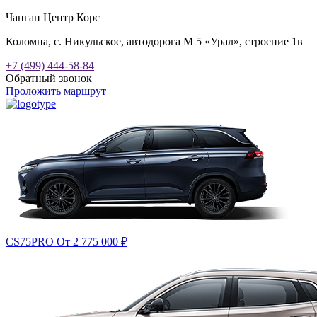
Чанган Центр Корс
Коломна, с. Никульское, автодорога М 5 «Урал», строение 1в
+7 (499) 444-58-84
Обратный звонок
Проложить маршрут
CS75PRO
От 2 775 000
₽