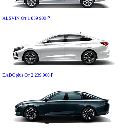
ALSVIN
От 1 889 900
₽
EADOplus
От 2 239 900
₽