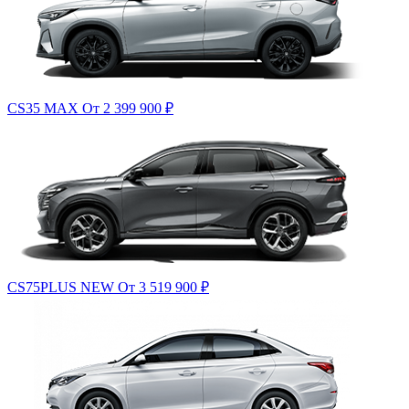
CS35 MAX
От 2 399 900
₽
CS75PLUS NEW
От 3 519 900
₽