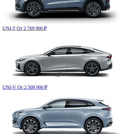
UNI-T
От 2 769 900
₽
UNI-V
От 2 509 900
₽