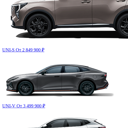
UNI-S
От 2 849 900
₽
UNI-V
От 3 499 900
₽