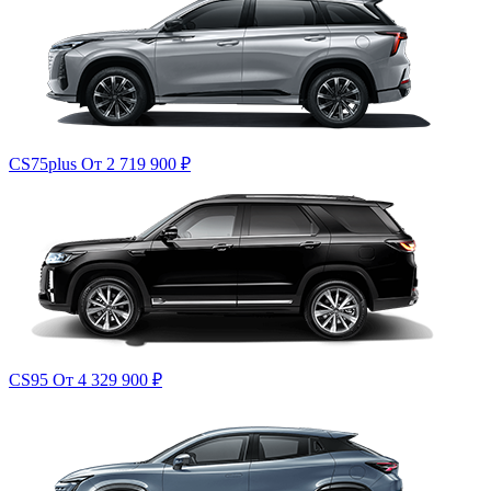
CS75plus
От 2 719 900
₽
CS95
От 4 329 900
₽