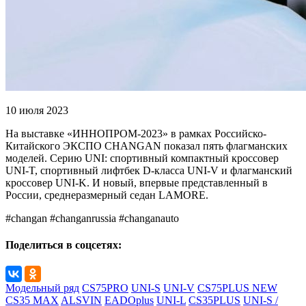
10 июля 2023
На выставке «ИННОПРОМ-2023» в рамках Российско-
Китайского ЭКСПО CHANGAN показал пять флагманских
моделей. Серию UNI: спортивный компактный кроссовер
UNI-T, спортивный лифтбек D-класса UNI-V и флагманский
кроссовер UNI-K. И новый, впервые представленный в
России, среднеразмерный седан LAMORE.
#changan #changanrussia #changanauto
Поделиться в соцсетях:
Модельный ряд
CS75PRO
UNI-S
UNI-V
CS75PLUS NEW
CS35 MAX
ALSVIN
EADOplus
UNI-L
CS35PLUS
UNI-S /