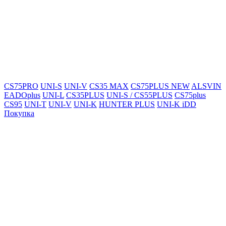
CS75PRO
UNI-S
UNI-V
CS35 MAX
CS75PLUS NEW
ALSVIN
EADOplus
UNI-L
CS35PLUS
UNI-S / CS55PLUS
CS75plus
CS95
UNI-T
UNI-V
UNI-K
HUNTER PLUS
UNI-K iDD
Покупка