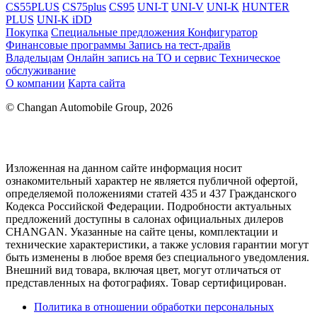
CS55PLUS
CS75plus
CS95
UNI-T
UNI-V
UNI-K
HUNTER
PLUS
UNI-K iDD
Покупка
Специальные предложения
Конфигуратор
Финансовые программы
Запись на тест-драйв
Владельцам
Онлайн запись на ТО и сервис
Техническое
обслуживание
О компании
Карта сайта
© Changan Automobile Group, 2026
Изложенная на данном сайте информация носит
ознакомительный характер не является публичной офертой,
определяемой положениями статей 435 и 437 Гражданского
Кодекса Российской Федерации. Подробности актуальных
предложений доступны в салонах официальных дилеров
CHANGAN. Указанные на сайте цены, комплектации и
технические характеристики, а также условия гарантии могут
быть изменены в любое время без специального уведомления.
Внешний вид товара, включая цвет, могут отличаться от
представленных на фотографиях. Товар сертифицирован.
Политика в отношении обработки персональных