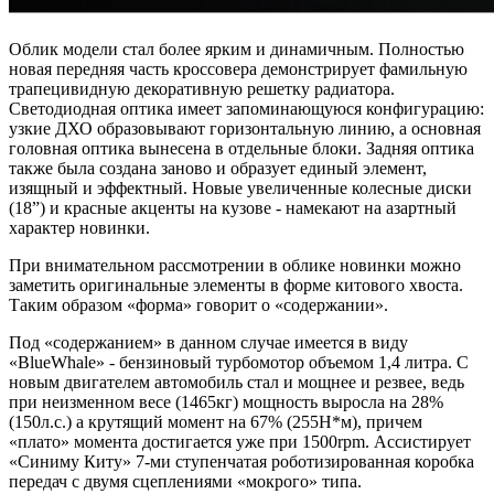
Облик модели стал более ярким и динамичным. Полностью
новая передняя часть кроссовера демонстрирует фамильную
трапецивидную декоративную решетку радиатора.
Светодиодная оптика имеет запоминающуюся конфигурацию:
узкие ДХО образовывают горизонтальную линию, а основная
головная оптика вынесена в отдельные блоки. Задняя оптика
также была создана заново и образует единый элемент,
изящный и эффектный. Новые увеличенные колесные диски
(18”) и красные акценты на кузове - намекают на азартный
характер новинки.
При внимательном рассмотрении в облике новинки можно
заметить оригинальные элементы в форме китового хвоста.
Таким образом «форма» говорит о «содержании».
Под «содержанием» в данном случае имеется в виду
«BlueWhale» - бензиновый турбомотор объемом 1,4 литра. С
новым двигателем автомобиль стал и мощнее и резвее, ведь
при неизменном весе (1465кг) мощность выросла на 28%
(150л.с.) а крутящий момент на 67% (255Н*м), причем
«плато» момента достигается уже при 1500rpm. Ассистирует
«Синиму Киту» 7-ми ступенчатая роботизированная коробка
передач с двумя сцеплениями «мокрого» типа.