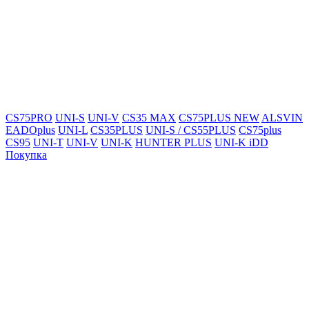
CS75PRO
UNI-S
UNI-V
CS35 MAX
CS75PLUS NEW
ALSVIN
EADOplus
UNI-L
CS35PLUS
UNI-S / CS55PLUS
CS75plus
CS95
UNI-T
UNI-V
UNI-K
HUNTER PLUS
UNI-K iDD
Покупка