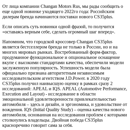
От лица компании Changan Motors Rus, мы рады сообщить о
еще одной новинке уходящего 2022го года: Российским
дилерам бренда начинаются поставки нового CS35plus.
Если описать суть новинки одной фразой, то получится
«оставаясь верным себе, сделать огромный шаг вперед».
Напомним, что городской кроссовер Changan CS35plus
является бестселлером бренда не только в России, но и на
многих мировых рынках. Востребованный форм-фактор,
продуманное функциональное и опциональное оснащение
вкупе с высокими стандартами качества, обеспечили модели
заслуженную популярность. Успешность модели была
официально признана авторитетным независимым
исследовательским агентством J.D.Power. в 2020 году
CS35plus получил наивысшую оценку в рамках сразу 2
исследований: APEAL и IQS. APEAL (Automotive Performance,
Execution and Layout) - исследование в области
эмоциональной удовлетворенности привлекательностью
автомобиля – здесь и дизайн, и эргономика, и удовольствие от
вождения. IQS (Initial Quality Study) – оценка качества нового
автомобиля, основанная на исследования проблем с которыми
столкнулись владельцы. Двойная победа CS35plus
красноречиво говорит сама за себя.