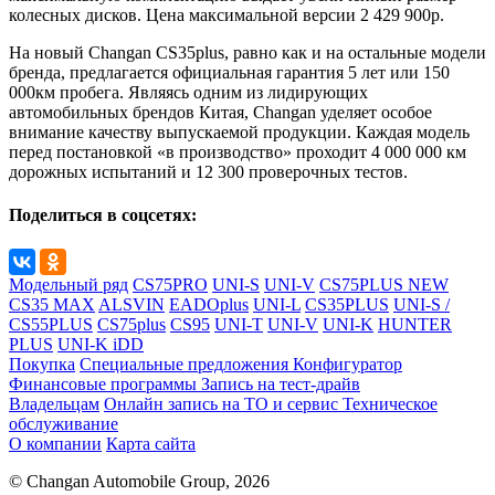
колесных дисков. Цена максимальной версии 2 429 900р.
На новый Changan CS35plus, равно как и на остальные модели
бренда, предлагается официальная гарантия 5 лет или 150
000км пробега. Являясь одним из лидирующих
автомобильных брендов Китая, Changan уделяет особое
внимание качеству выпускаемой продукции. Каждая модель
перед постановкой «в производство» проходит 4 000 000 км
дорожных испытаний и 12 300 проверочных тестов.
Поделиться в соцсетях:
Модельный ряд
CS75PRO
UNI-S
UNI-V
CS75PLUS NEW
CS35 MAX
ALSVIN
EADOplus
UNI-L
CS35PLUS
UNI-S /
CS55PLUS
CS75plus
CS95
UNI-T
UNI-V
UNI-K
HUNTER
PLUS
UNI-K iDD
Покупка
Специальные предложения
Конфигуратор
Финансовые программы
Запись на тест-драйв
Владельцам
Онлайн запись на ТО и сервис
Техническое
обслуживание
О компании
Карта сайта
© Changan Automobile Group, 2026