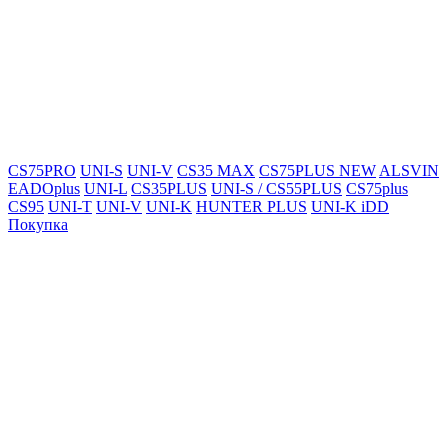
CS75PRO
UNI-S
UNI-V
CS35 MAX
CS75PLUS NEW
ALSVIN
EADOplus
UNI-L
CS35PLUS
UNI-S / CS55PLUS
CS75plus
CS95
UNI-T
UNI-V
UNI-K
HUNTER PLUS
UNI-K iDD
Покупка