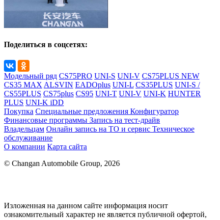
Поделиться в соцсетях:
Модельный ряд
CS75PRO
UNI-S
UNI-V
CS75PLUS NEW
CS35 MAX
ALSVIN
EADOplus
UNI-L
CS35PLUS
UNI-S /
CS55PLUS
CS75plus
CS95
UNI-T
UNI-V
UNI-K
HUNTER
PLUS
UNI-K iDD
Покупка
Специальные предложения
Конфигуратор
Финансовые программы
Запись на тест-драйв
Владельцам
Онлайн запись на ТО и сервис
Техническое
обслуживание
О компании
Карта сайта
© Changan Automobile Group, 2026
Изложенная на данном сайте информация носит
ознакомительный характер не является публичной офертой,